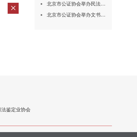
北京市公证协会举办民法典婚姻家庭编司法解释（二） 在公证实务中的理解与适用培训（“京司证学大讲堂”第十四期）
北京市公证协会举办文书鉴定基本问题及标准解读培训（“京司证学大讲堂”第十三期）
司法鉴定业协会