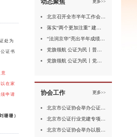
动态聚焦
更多>>
北京召开全市半年工作会议，尹力划出重点任务
落实“两个更加注重” 建设更高水平的社会主义法治国家
“法润京华”亮出半年成绩单：擦亮法律服务品牌 书写法治惠民答卷
证处为
党旗领航 公证为民丨普法惠民践初心 首都公证以实干为党旗添彩
具公证书
党旗领航 公证为民丨党课+见学+共建 首都公证行业这波“为党庆生”很走心
复意
可以在家
协会工作
更多>>
更须申请
北京市公证协会举办公证投诉处理工作实务（“京司证学大讲堂”第十六期）
刘珊珊）
北京市公证行业党建专项培训班顺利举办
北京市公证协会举办以股票作为质押物的强制执行公证实务分享培训 （“京司证学大讲堂”第十五期）