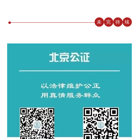
未
完
待
续