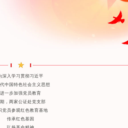
为深入学习贯彻习近平
代中国特色社会主义思想
进一步加强党员教育
期，两家公证处党支部
织党员参观红色教育基地
传承红色基因
弘扬革命精神