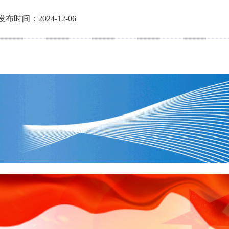
发布时间：2024-12-06