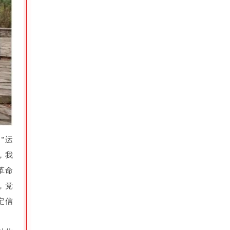
”运
，我
革命
，党
定信