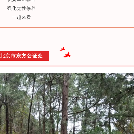
强化党性修养
一起来看
北京市东方公证处