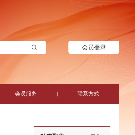
会员登录
会员服务
联系方式