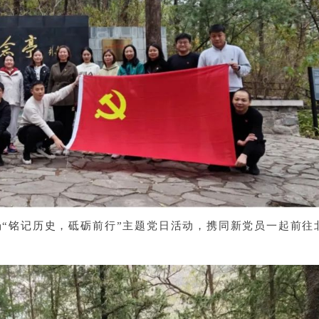
“铭记历史，砥砺前行”主题党日活动，携同新党员一起前往