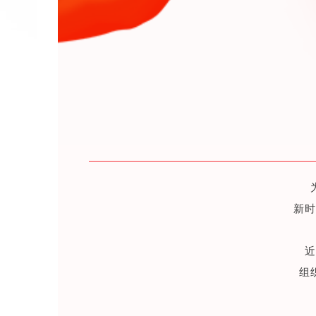
新时
近
组