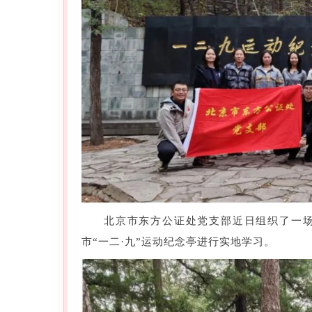
北京市东方公证处党支部近日组织了一场
市“一二·九”运动纪念亭进行实地学习。